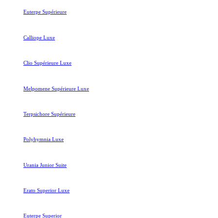
Euterpe Supérieure
Calliope Luxe
Clio Supérieure Luxe
Melpomene Supérieure Luxe
Terpsichore Supérieure
Polyhymnia Luxe
Urania Junior Suite
Erato Superior Luxe
Euterpe Superior