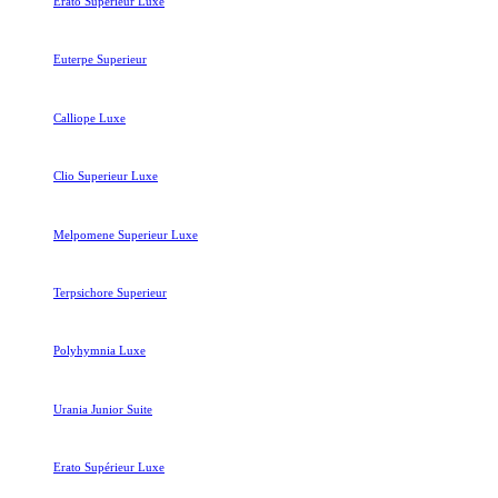
Erato Superieur Luxe
Euterpe Superieur
Calliope Luxe
Clio Superieur Luxe
Melpomene Superieur Luxe
Terpsichore Superieur
Polyhymnia Luxe
Urania Junior Suite
Erato Supérieur Luxe