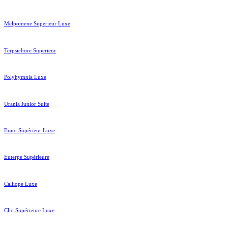
Melpomene Superieur Luxe
Terpsichore Superieur
Polyhymnia Luxe
Urania Junior Suite
Erato Supérieur Luxe
Euterpe Supérieure
Calliope Luxe
Clio Supérieure Luxe